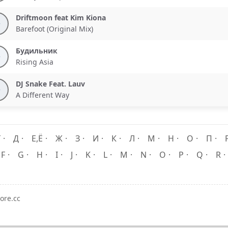
Driftmoon feat Kim Kiona
Barefoot (Original Mix)
Будильник
Rising Asia
DJ Snake Feat. Lauv
A Different Way
Г
Д
Е,Ё
Ж
З
И
К
Л
М
Н
О
П
F
G
H
I
J
K
L
M
N
O
P
Q
R
ore.cc