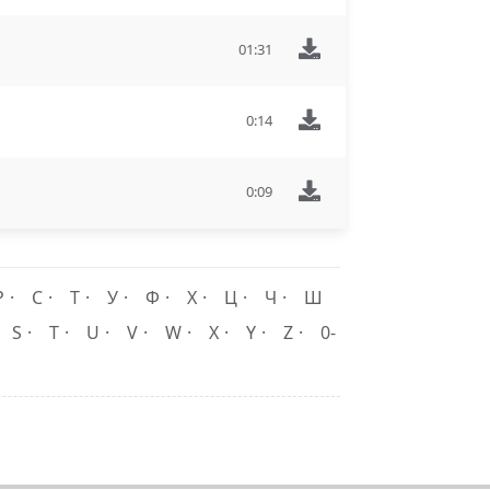
01:31
0:14
0:09
Р
С
Т
У
Ф
Х
Ц
Ч
Ш
S
T
U
V
W
X
Y
Z
0-