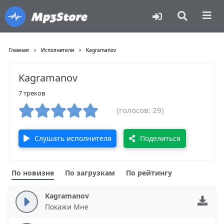
›
›
Главная
Исполнители
Kagramanov
Kagramanov
7 треков
(голосов: 29)
Слушать исполнителя
Поделиться
По новизне
По загрузкам
По рейтингу
Kagramanov
Покажи Мне