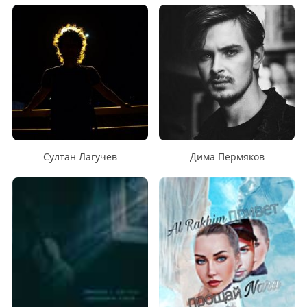
Султан Лагучев
Дима Пермяков