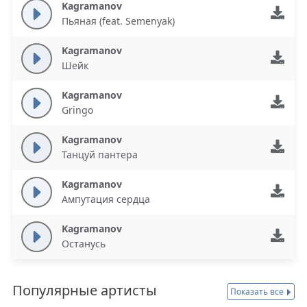
Kagramanov
Пьяная (feat. Semenyak)
Kagramanov
Шейк
Kagramanov
Gringo
Kagramanov
Танцуй пантера
Kagramanov
Ампутация сердца
Kagramanov
Останусь
Популярные артисты
Показать все