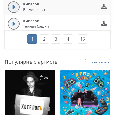
Кипелов
Время вспять
Кипелов
Темная башня
1
2
3
4
...
16
Популярные артисты
Показать все